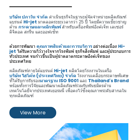
บริษัท ปภาวิน จำกัด
ดำเนินธุรกิจในฐานะผู้จัดจำหน่ายผลิตภัณฑ์
แบรนด์
Hi-jet
มาตลอดระยะเวลากว่า 25 ปี โดยมีความเชี่ยวชาญ
ด้าน
กระดาษและหมึกพิมพ์
สำหรับเครื่องพิมพ์อิงค์เจ็ท เลเซอร์
ดิจิตอล สกรีน และออฟเซ็ท
ด้วยการพัฒนา
คุณภาพสินค้าและการบริการ
อย่างต่อเนื่อง
Hi-
jet
ได้รับความไว้วางใจจากโรงพิมพ์ ธุรกิจสิ่งพิมพ์ และผู้ประกอบการ
ทั่วประเทศ จนก้าวขึ้นเป็นผู้นำตลาดกระดาษอิงค์เจ็ทของ
ประเทศไทย
ผลิตภัณฑ์ภายใต้แบรนด์
Hi-jet
ผลิตโดยโรงงานในเครือ
บริษัท ไฮโค้ท (ประเทศไทย) จำกัด
โรงงานเคลือบกระดาษพิเศษ
ที่ได้รับการรับรอง
มาตรฐาน ISO 9001
และ
Thailand's Brand
พร้อมทั้งการวิจัยและพัฒนาผลิตภัณฑ์ร่วมกับพันธมิตรด้าน
เทคโนโลยีจากประเทศเยอรมนี เพื่อคงไว้ซึ่งคุณภาพระดับสากลใน
ทุกผลิตภัณฑ์
View More