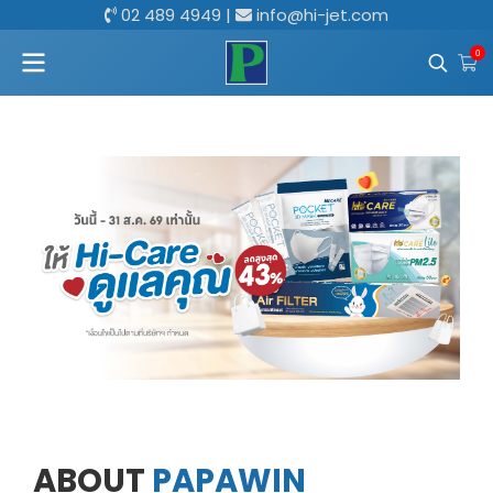
02 489 4949
|
info@hi-jet.com
0
ABOUT
PAPAWIN