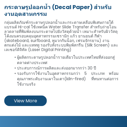
กระดาษรูปลอกน้ำ (Decal Paper) สำหรับ
งานอุตสาหกรรม
Hi-cal
กลุ่มผลิตภัณฑ์กระดาษรูปลอกน้ำและกระดาษเคลือบพิเศษภายใต้
แบรนด์ Hi-cal ใช้เทคนิค Water Slide Transfer สำหรับถ่ายโอน
ลวดลายที่พิมพ์ลงบนกระดาษไปยังวัสดุด้วยน้ำ เหมาะสำหรับผิววัสดุ
โค้งมนครอบคลุมอุตสาหกรรมเซรามิก แก้ว ยานยนต์ กีฬา
(skateboard, surfboard, หมวกกันน็อก, เฟรมจักรยาน) งาน
ตกแต่งไม้ และแทททู รองรับทั้งระบบพิมพ์สกรีน (Silk Screen) และ
เลเซอร์ดิจิทัล (Laser Digital Printing)
ผู้ผลิตกระดาษรูปลอกน้ำรายเดียวในประเทศไทยที่ส่งออกสู่
ตลาดต่างประเทศ
ประสบการณ์การผลิตและส่งออกมากกว่า 30 ปี
รองรับการใช้งานในอุตสาหกรรมกว่า 5 ประเภท พร้อม
คุณภาพระดับงานเผาในเตา(kiln-fired) ที่ทนทานต่อการ
ใช้งานจริง
View More