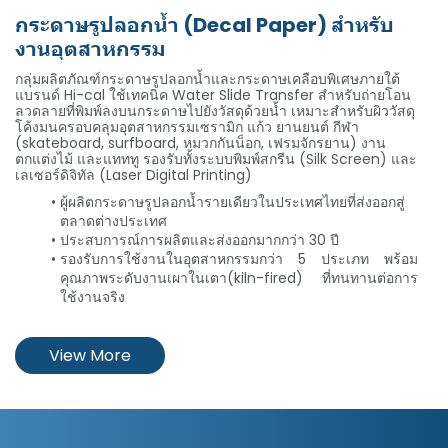
กระดาษรูปลอกน้ำ (Decal Paper) สำหรับ
งานอุตสาหกรรม
Hi-cal
กลุ่มผลิตภัณฑ์กระดาษรูปลอกน้ำและกระดาษเคลือบพิเศษภายใต้
แบรนด์ Hi-cal ใช้เทคนิค Water Slide Transfer สำหรับถ่ายโอน
ลวดลายที่พิมพ์ลงบนกระดาษไปยังวัสดุด้วยน้ำ เหมาะสำหรับผิววัสดุ
โค้งมนครอบคลุมอุตสาหกรรมเซรามิก แก้ว ยานยนต์ กีฬา
(skateboard, surfboard, หมวกกันน็อก, เฟรมจักรยาน) งาน
ตกแต่งไม้ และแทททู รองรับทั้งระบบพิมพ์สกรีน (Silk Screen) และ
เลเซอร์ดิจิทัล (Laser Digital Printing)
ผู้ผลิตกระดาษรูปลอกน้ำรายเดียวในประเทศไทยที่ส่งออกสู่
ตลาดต่างประเทศ
ประสบการณ์การผลิตและส่งออกมากกว่า 30 ปี
รองรับการใช้งานในอุตสาหกรรมกว่า 5 ประเภท พร้อม
คุณภาพระดับงานเผาในเตา(kiln-fired) ที่ทนทานต่อการ
ใช้งานจริง
View More