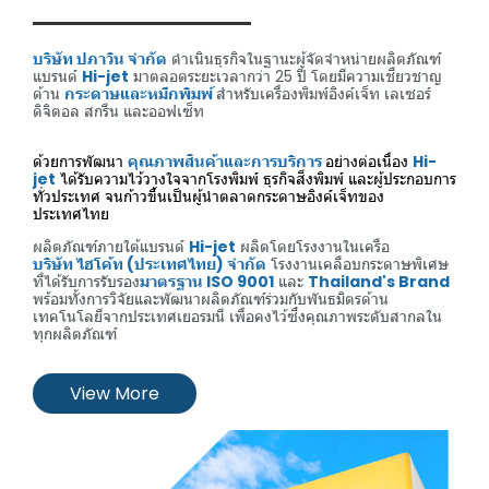
บริษัท ปภาวิน จำกัด
ดำเนินธุรกิจในฐานะผู้จัดจำหน่ายผลิตภัณฑ์
แบรนด์
Hi-jet
มาตลอดระยะเวลากว่า 25 ปี โดยมีความเชี่ยวชาญ
ด้าน
กระดาษและหมึกพิมพ์
สำหรับเครื่องพิมพ์อิงค์เจ็ท เลเซอร์
ดิจิตอล สกรีน และออฟเซ็ท
ด้วยการพัฒนา
คุณภาพสินค้าและการบริการ
อย่างต่อเนื่อง
Hi-
jet
ได้รับความไว้วางใจจากโรงพิมพ์ ธุรกิจสิ่งพิมพ์ และผู้ประกอบการ
ทั่วประเทศ จนก้าวขึ้นเป็นผู้นำตลาดกระดาษอิงค์เจ็ทของ
ประเทศไทย
ผลิตภัณฑ์ภายใต้แบรนด์
Hi-jet
ผลิตโดยโรงงานในเครือ
บริษัท ไฮโค้ท (ประเทศไทย) จำกัด
โรงงานเคลือบกระดาษพิเศษ
ที่ได้รับการรับรอง
มาตรฐาน ISO 9001
และ
Thailand's Brand
พร้อมทั้งการวิจัยและพัฒนาผลิตภัณฑ์ร่วมกับพันธมิตรด้าน
เทคโนโลยีจากประเทศเยอรมนี เพื่อคงไว้ซึ่งคุณภาพระดับสากลใน
ทุกผลิตภัณฑ์
View More