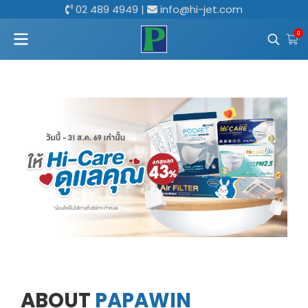
02 489 4949
|
info@hi-jet.com
0
ABOUT
PAPAWIN