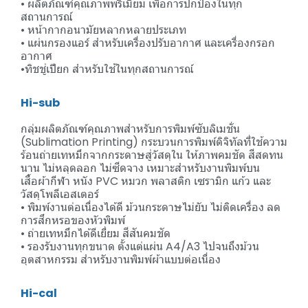
• ผลิตภัณฑ์คุณภาพพรีเมียม เพื่อการปกป้องในทุก
สถานการณ์
• หน้ากากอนามัยหลากหลายประเภท
• แผ่นกรองแอร์ สำหรับเครื่องปรับอากาศ และเครื่องกรอก
อากาศ
•ทิชชู่เปียก สำหรับใช้ในทุกสถานการณ์
Hi-sub
กลุ่มผลิตภัณฑ์คุณภาพสำหรับการพิมพ์ซับลิเมชั่น
(Sublimation Printing) กระบวนการพิมพ์ดิจิทัลที่ใช้ความ
ร้อนถ่ายเทหมึกจากกระดาษสู่วัสดุใน ให้ภาพคมชัด สีสดทน
นาน ไม่หลุดลอก ไม่ซีดจาง เหมาะสำหรับงานพิมพ์บน
เสื้อผ้ากีฬา หนัง PVC หมวก พลาสติก เซรามิก แก้ว และ
วัสดุโพลีเอสเตอร์
• พิมพ์งานต่อเนื่องได้ดี ม้วนกระดาษไม่ยับ ไม่ติดเครื่อง ลด
การสึกหรอของหัวพิมพ์
• ถ่ายเทหมึกได้ดีเยี่ยม สีสันคมชัด
• รองรับงานทุกขนาด ตั้งแต่แผ่น A4/A3 ไปจนถึงม้วน
อุตสาหกรรม สำหรับงานพิมพ์ผ้าแบบต่อเนื่อง
Hi-cal