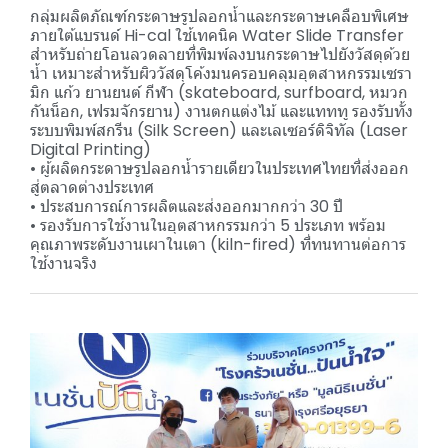
กลุ่มผลิตภัณฑ์กระดาษรูปลอกน้ำและกระดาษเคลือบพิเศษ
ภายใต้แบรนด์ Hi-cal ใช้เทคนิค Water Slide Transfer
สำหรับถ่ายโอนลวดลายที่พิมพ์ลงบนกระดาษไปยังวัสดุด้วย
น้ำ เหมาะสำหรับผิววัสดุโค้งมนครอบคลุมอุตสาหกรรมเซรา
มิก แก้ว ยานยนต์ กีฬา (skateboard, surfboard, หมวก
กันน็อก, เฟรมจักรยาน) งานตกแต่งไม้ และแทททู รองรับทั้ง
ระบบพิมพ์สกรีน (Silk Screen) และเลเซอร์ดิจิทัล (Laser
Digital Printing)
• ผู้ผลิตกระดาษรูปลอกน้ำรายเดียวในประเทศไทยที่ส่งออก
สู่ตลาดต่างประเทศ
• ประสบการณ์การผลิตและส่งออกมากกว่า 30 ปี
• รองรับการใช้งานในอุตสาหกรรมกว่า 5 ประเภท พร้อม
คุณภาพระดับงานเผาในเตา (kiln-fired) ที่ทนทานต่อการ
ใช้งานจริง