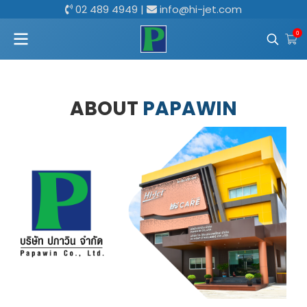
02 489 4949
|
info@hi-jet.com
0
ABOUT
PAPAWIN