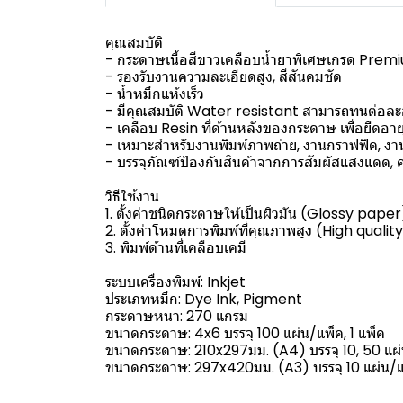
คุณสมบัติ
- กระดาษเนื้อสีขาวเคลือบน้ำยาพิเศษเกรด Premium
- รองรับงานความละเอียดสูง, สีสันคมชัด
- น้ำหมึกแห้งเร็ว
- มีคุณสมบัติ Water resistant สามารถทนต่อละ
- เคลือบ Resin ที่ด้านหลังของกระดาษ เพื่อยืดอาย
- เหมาะสำหรับงานพิมพ์ภาพถ่าย, งานกราฟฟิค, งา
- บรรจุภัณฑ์ป้องกันสินค้าจากการสัมผัสแสงแดด, คว
วิธีใช้งาน
1. ตั้งค่าชนิดกระดาษให้เป็นผิวมัน (Glossy paper
2. ตั้งค่าโหมดการพิมพ์ที่คุณภาพสูง (High qualit
3. พิมพ์ด้านที่เคลือบเคมี
ระบบเครื่องพิมพ์: Inkjet
ประเภทหมึก: Dye Ink, Pigment
กระดาษหนา: 270 แกรม
ขนาดกระดาษ: 4x6 บรรจุ 100 แผ่น/แพ็ค, 1 แพ็ค
ขนาดกระดาษ: 210x297มม. (A4) บรรจุ 10, 50 แผ่น
ขนาดกระดาษ: 297x420มม. (A3) บรรจุ 10 แผ่น/แพ