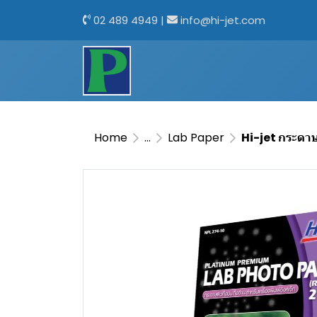
02 489 4949
|
info@hi-jet.com
Home
...
Lab Paper
Hi-jet กระดาษ