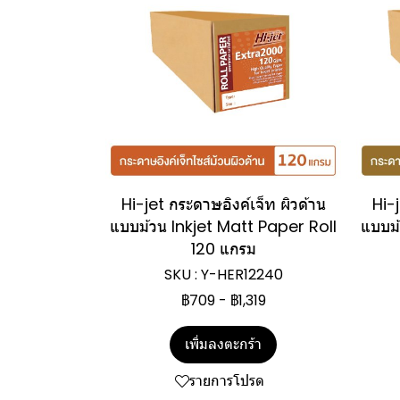
Hi-jet กระดาษอิงค์เจ็ท ผิวด้าน
Hi-j
แบบม้วน Inkjet Matt Paper Roll
แบบม้
120 แกรม
SKU : Y-HER12240
฿709
-
฿1,319
เพิ่มลงตะกร้า
รายการโปรด