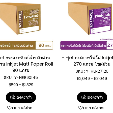
et กระดาษอิงค์เจ็ท ผิวด้าน
Hi-jet กระดาษโฟโต้ Inkje
วน Inkjet Matt Paper Roll
270 แกรม ไซต์ม้วน
90 แกรม
SKU : Y-HLR27120
SKU : Y-HER90145
฿2,049
-
฿3,049
฿899
-
฿1,329
เพิ่มลงตะกร้า
เพิ่มลงตะกร้า
รายการโปรด
รายการโปรด