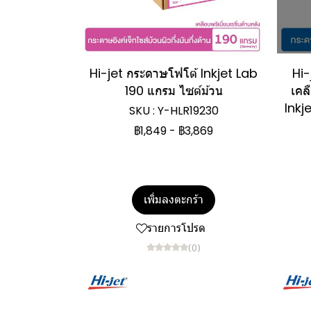
Hi-jet กระดาษโฟโต้ Inkjet Lab
Hi-
190 แกรม ไซต์ม้วน
เคล
Inkj
SKU : Y-HLR19230
฿1,849
-
฿3,869
เพิ่มลงตะกร้า
รายการโปรด
(0)