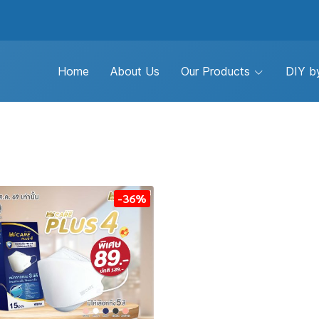
Home
About Us
Our Products
DIY by
-36%