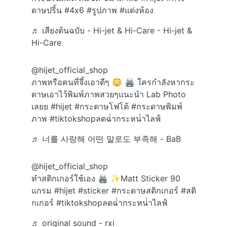
ดาษปริ้น
#4x6
#รูปภาพ
#แต่งห้อง
♬ เสียงต้นฉบับ - Hi-jet & Hi-Care - Hi-jet &
Hi-Care
@hijet_official_shop
ภาพหรือคนที่จึ้งเอาดีๆ 😳 🖨️ ใครกำลังหากระ
ดาษเอาไว้พิมพ์ภาพสวยๆแนะนำ Lab Photo
เลยย
#hijet
#กระดาษโฟโต้
#กระดาษพิมพ์
ภาพ
#tiktokshopลดฉ่ํากระหน่ําไลฟ์
♬ 너를 사랑해 어떤 말로도 부족해 - BaB
@hijet_official_shop
ทำสติกเกอร์ใช้เอง 🖨️ ✨Matt Sticker 90
แกรม
#hijet
#sticker
#กระดาษสติกเกอร์
#สติ
กเกอร์
#tiktokshopลดฉ่ํากระหน่ําไลฟ์
♬ original sound - rxi