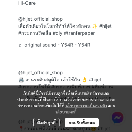
Hi-Care
@hijet_official_shop
เสื้อตัวเดียวในโลกที่ทำให้ใครสักคน ✨
#hijet
#กระดาษรีดเสื้อ
#diy
#tranferpaper
♬ original sound - Y54R - Y54R
@hijet_official_shop
🖨️ งานระดับสตูดิโอ เค้าใช้กัน 👌
#hijet
#กระดาษโฟโต้
#กระดาษพิมพ์ภาพ
#พิมพ์ภาพ
เว็บไซต์นี้มีการใช้งานคุกกี้ เพื่อเพิ่มประสิทธิภาพและ
♬ เสียงต้นฉบับ - Hi-jet & Hi-Care - Hi-jet &
ประสบการณ์ที่ดีในการใช้งานเว็บไซต์ของท่าน ท่านสามารถ
Hi-Care
อ่านรายละเอียดเพิ่มเติมได้ที่
นโยบายความเป็นส่วนตัว
และ
นโยบายคุกกี้
@hijet_official_shop
ตั้งค่าคุกกี้
ยอมรับทั้งหมด
📍งานพิมพ์ที่เน้นสี เน้นฉ่ำ ต้องรุ่นนี้😳
#hijet