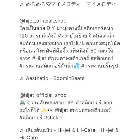
♬ めろめろ♡マイメロディ - マイメロディ
@hijet_official_shop
ใครเป็นสาย DIY มามุงตรงนี้! สติกเกอร์หนา
120 แกรมกำลังดี ตัดง่ายไม่ย้วย ผิวมันเงาฉ่ำ
สะท้อนแสงสวยมาก เอาไปแปะตกแต่งสมุดโน้ต
หรือเคสโทรศัพท์คือจึ้ง แพ็คนึงมี 50 แผ่นใช้
ยาวๆ
#Hijet
#กระดาษสติกเกอร์
#สติกเกอร์
#กระดาษสติกเกอร์กันน้ํา💦
#กระดาษปริ้นรูป
♬ Aesthetic - BoominBeats
@hijet_official_shop
🖨️ ความลับของสาย DIY ทำสติกเกอร์ ลาย
อะไรก็ได้ ✨👀
#hijet
#กระดาษสติกเกอร์
#สติกเกอร์
#sticker
♬ เสียงต้นฉบับ - Hi-jet & Hi-Care - Hi-jet &
Hi-Care