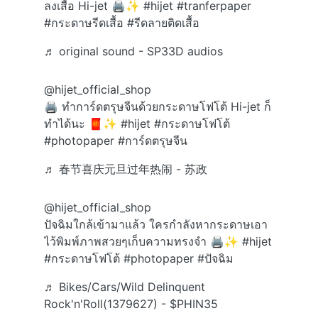
ลงเสื้อ Hi-jet 🖨️✨
#hijet
#tranferpaper
#กระดาษรีดเสื้อ
#รีดลายติดเสื้อ
♬ original sound - SP33D audios
@hijet_official_shop
🖨️ ทำการ์ดตรุษจีนด้วยกระดาษโฟโต้ Hi-jet ก็
ทำได้นะ 🧧✨
#hijet
#กระดาษโฟโต้
#photopaper
#การ์ดตรุษจีน
♬ 春节喜庆元旦过年热闹 - 苏政
@hijet_official_shop
ปัจฉิมใกล้เข้ามาแล้ว ใครกำลังหากระดาษเอา
ไว้พิมพ์ภาพสวยๆเก็บความทรงจำ 🖨️✨
#hijet
#กระดาษโฟโต้
#photopaper
#ปัจฉิม
♬ Bikes/Cars/Wild Delinquent
Rock'n'Roll(1379627) - $PHIN35