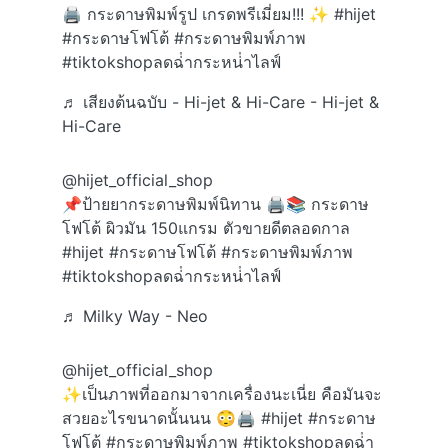
🖨️ กระดาษพิมพ์รูป เกรดพรีเมี่ยม!!! ✨
#hijet
#กระดาษโฟโต้
#กระดาษพิมพ์ภาพ
#tiktokshopลดฉ่ํากระหน่ําไลฟ์
♬ เสียงต้นฉบับ - Hi-jet & Hi-Care - Hi-jet &
Hi-Care
@hijet_official_shop
📌ป้ายยากระดาษพิมพ์นิทาน 🖨️📚 กระดาษ
โฟโต้ ผิวมัน 150แกรม ตัวขายดีตลอดกาล
#hijet
#กระดาษโฟโต้
#กระดาษพิมพ์ภาพ
#tiktokshopลดฉ่ํากระหน่ําไลฟ์
♬ Milky Way - Neo
@hijet_official_shop
✨เป็นภาพที่ออกมาจากเครื่องนะเนี่ย คือมันจะ
สวยอะไรขนาดนั้นนน 😳🖨️
#hijet
#กระดาษ
โฟโต้
#กระดาษพิมพ์ภาพ
#tiktokshopลดฉ่ํา