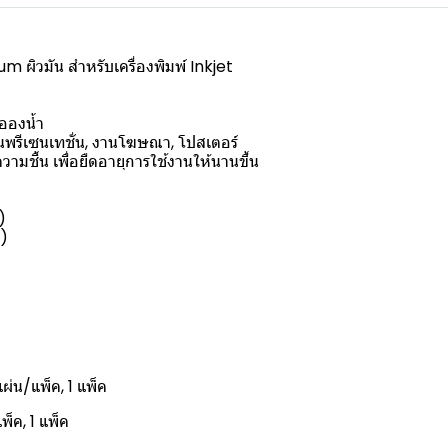
 ผิวมัน สำหรับเครื่องพิมพ์ Inkjet
อองน้ำ
นพรีเซนเทชั่น, งานโฆษณา, โปสเตอร์
ามชื้น เพื่อยืดอายุการใช้งานให้นานขึ้น
)
y)
่น/แพ็ค, 1 แพ็ค
็ค, 1 แพ็ค