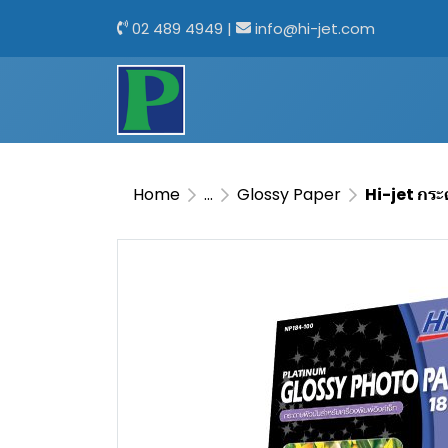
02 489 4949
|
info@hi-jet.com
Home
...
Glossy Paper
Hi-jet กระ