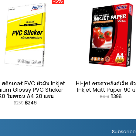
-5%
 สติกเกอร์ PVC ผิวมัน Inkjet
Hi-jet กระดาษอิงค์เจ็ท ผิ
ium Glossy PVC Sticker
Inkjet Matt Paper 90 
20 ไมครอน A4 20 แผ่น
฿398
฿419
฿246
฿259
Subscribe