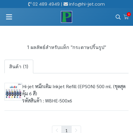
02 489 4949
|
info@hi-jet.com
0
1 ผลลัพธ์สำหรับแท็ก "กระดาษปริ้นรูป"
สินค้า (1)
Hi-jet หมึกเติม Inkjet Refill (EPSON) 500 ml. (ชุดสุด
คุ้ม 6 สี)
รหัสสินค้า : WBHE-500x6
1