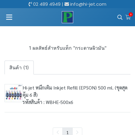
02 489 4949
|
info@hi-jet.com
0
1 ผลลัพธ์สำหรับแท็ก "กระดาษผิวมัน"
สินค้า (1)
Hi-jet หมึกเติม Inkjet Refill (EPSON) 500 ml. (ชุดสุด
คุ้ม 6 สี)
รหัสสินค้า : WBHE-500x6
1