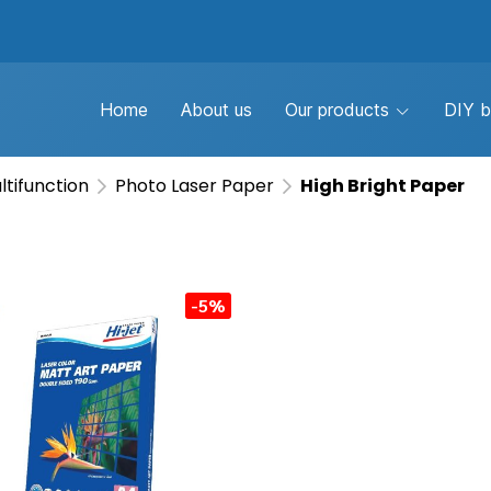
Home
About us
Our products
DIY b
ltifunction
Photo Laser Paper
High Bright Paper
-5%