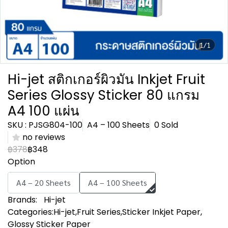
1/1
Hi-jet สติกเกอร์ผิวมัน Inkjet Fruit
Series Glossy Sticker 80 แกรม
A4 100 แผ่น
SKU : PJSG804-100
A4 – 100 Sheets
0 Sold
no reviews
฿378
฿348
Option
A4 – 20 Sheets
A4 – 100 Sheets
Brands:
Hi-jet
Categories:
Hi-jet
,
Fruit Series
,
Sticker Inkjet Paper
,
Glossy Sticker Paper