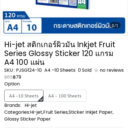
1/1
Hi-jet สติกเกอร์ผิวมัน Inkjet Fruit
Series Glossy Sticker 120 แกรม
A4 100 แผ่น
SKU : PJSG124-10
A4 –10 Sheets
0 Sold
no reviews
฿85
฿79
Option
A4 –10 Sheets
A4 – 100 Sheets
Brands:
Hi-jet
Categories:
Hi-jet
,
Fruit Series
,
Sticker Inkjet Paper
,
Glossy Sticker Paper