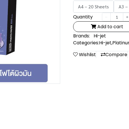
A4 – 20 Sheets
A3 –
Quantity
Add to cart
Brands:
Hi-jet
Categories:
Hi-jet
,
Platin
Wishlist
Compare