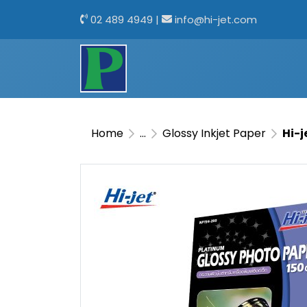
02 489 4949
|
info@hi-jet.com
Home
...
Glossy Inkjet Paper
Hi-j