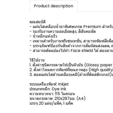
Product description
คุณสมบัติ
- แผ่นใสเคลือบน้ำยาพิเศษเกรด Premium สำหรับเค
- รองรับงานความละเอียดสูง, สีสันคมชัด
- น้ำหมึกแห้งเร็ว
- เหมาะสำหรับงานพรีเซนเทชั่น, สามารถพิมพ์สีเพื
- บรรจุภัณฑ์ป้องกันสินค้าจากการสัมผัสแสงแดด, คว
- สามารถดัดแปลงไปทำ Face shield ได้ สอบถาม
วิธีใช้งาน
1. ตั้งค่าชนิดกระดาษให้เป็นผิวมัน (Glossy paper
2. ตั้งค่าโหมดการพิมพ์ที่คุณภาพสูง (High qualit
3. สอดแผ่นใสด้านเคลือบเคมี(ด้านที่ติดสติกเกอร์)เ
ระบบเครื่องพิมพ์: Inkjet
ประเภทหมึก: Dye Ink
ความหนาหนา: 115 ไมครอน
ขนาดกระดาษ: 210x297มม. (A4)
บรรจุ 20 แผ่น/แพ็ค, 1 แพ็ค