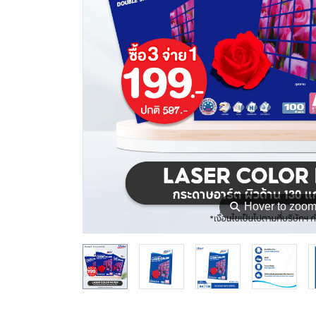
⚲
Hover to zoo