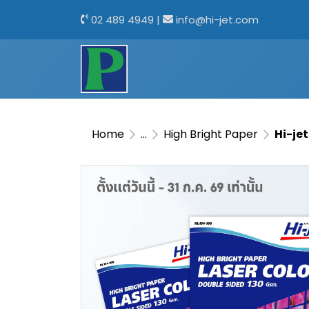
02 489 4949
|
info@hi-jet.com
Home
...
High Bright Paper
Hi-jet