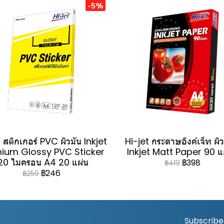
-5%
 สติกเกอร์ PVC ผิวมัน Inkjet
Hi-jet กระดาษอิงค์เจ็ท ผิ
ium Glossy PVC Sticker
Inkjet Matt Paper 90 
20 ไมครอน A4 20 แผ่น
฿398
฿419
฿246
฿259
Subscribe