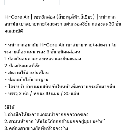
Hi-Care Air [ เซท3กล่อง (สีชมพู,สีฟ้า,สีเขียว) ] หน้ากาก
อนามัย เบาสบายหายใจสะดวก แผ่นกรอง3ชั้น กล่องละ 30 ชิ้น
คุณสมบัติ
- หน้ากากอนามัย Hi-Care Air เบาสบาย หายใจสะดวก ไม่
ระคายเคือง แผ่นกรอง 3 ชั้น ชนิดคล้องหู
1. ป้องกันอนุภาคของเหลว และฝุ่นละออง
2. ป้องกันแบคทีเรีย
- สะอาดไร้สารปนเปื้อน
- ปลอดภัยได้มาตรฐาน
- โครงปรับง่าย แนบสนิทกับใบหน้าเพิ่มความกระชับมากขึ้น
- บรรจุ 3 ห่อ / ห่อละ 10 แผ่น / 30 แผ่น
วิธีใช้
1. ล้างมือให้สะอาดแกะหน้ากากออกจากซอง
2. สวมหน้ากาก "หันโลโก้ออกด้านนอกอยู่มุมบนซ้าย"
3. คล้องสายยางยืดที่หูทั้งสองข้าง