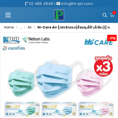
02 489 4949
|
info@hi-jet.com
0
Home
...
Air
Hi-Care Air [เซท3กล่อง(สีชมพู,สีฟ้า,สีเขียว)] หน้ากากอนามัย เบาสบายหายใจสะดวก แผ่นกรอง3ชั้น กล่องละ 30 ชิ้น
-9%