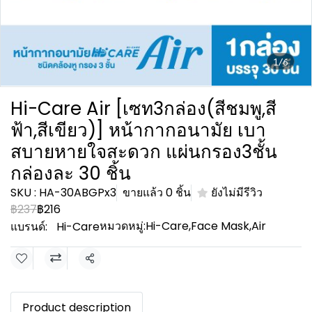
1/6
Hi-Care Air [เซท3กล่อง(สีชมพู,สี
ฟ้า,สีเขียว)] หน้ากากอนามัย เบา
สบายหายใจสะดวก แผ่นกรอง3ชั้น
กล่องละ 30 ชิ้น
SKU : HA-30ABGPx3
ขายแล้ว 0 ชิ้น
ยังไม่มีรีวิว
฿237
฿216
หมวดหมู่:
Hi-Care
,
Face Mask
,
Air
แบรนด์:
Hi-Care
แชร์
Product description