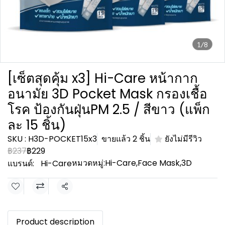
1/8
[เซ็ตสุดคุ้ม x3] Hi-Care หน้ากาก
อนามัย 3D Pocket Mask กรองเชื้อ
โรค ป้องกันฝุ่นPM 2.5 / สีขาว (แพ็ก
ละ 15 ชิ้น)
SKU : H3D-POCKET15x3
ขายแล้ว 2 ชิ้น
ยังไม่มีรีวิว
฿237
฿229
หมวดหมู่:
Hi-Care
,
Face Mask
,
3D
แบรนด์:
Hi-Care
แชร์
Product description