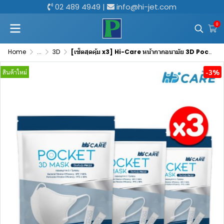
02 489 4949
|
info@hi-jet.com
0
Home
...
3D
[เซ็ตสุดคุ้ม x3] Hi-Care หน้ากากอนามัย 3D Pocket Mask กรองเชื้อโรค ป้องกันฝุ่นPM 2.5 / สีขาว (แพ็กละ 15 ชิ้น)
-3%
สินค้าใหม่