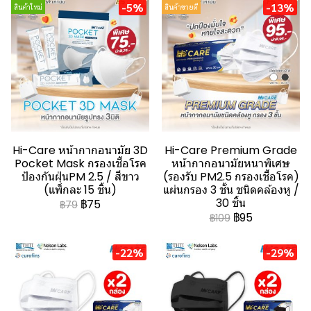
-5%
-13%
สินค้าใหม่
สินค้าขายดี
Hi-Care หน้ากากอนามัย 3D
Hi-Care Premium Grade
Pocket Mask กรองเชื้อโรค
หน้ากากอนามัยหนาพิเศษ
ป้องกันฝุ่นPM 2.5 / สีขาว
(รองรับ PM2.5 กรองเชื้อโรค)
(แพ็กละ 15 ชิ้น)
แผ่นกรอง 3 ชั้น ชนิดคล้องหู /
30 ชิ้น
฿75
฿79
฿95
฿109
-22%
-29%