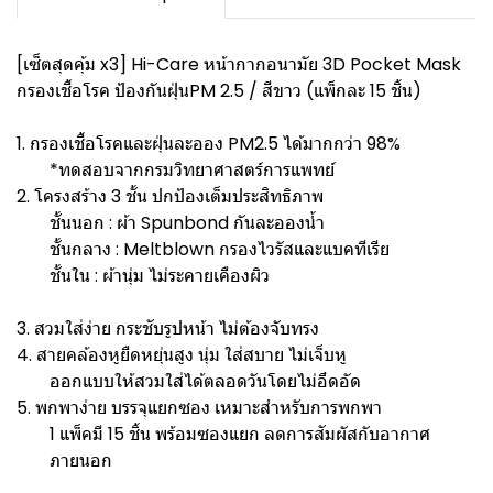
[เซ็ตสุดคุ้ม x3] Hi-Care หน้ากากอนามัย 3D Pocket Mask
กรองเชื้อโรค ป้องกันฝุ่นPM 2.5 / สีขาว (แพ็กละ 15 ชิ้น)
1. กรองเชื้อโรคและฝุ่นละออง PM2.5 ได้มากกว่า 98%
*ทดสอบจากกรมวิทยาศาสตร์การแพทย์
2. โครงสร้าง 3 ชั้น ปกป้องเต็มประสิทธิภาพ
ชั้นนอก : ผ้า Spunbond กันละอองน้ำ
ชั้นกลาง : Meltblown กรองไวรัสและแบคทีเรีย
ชั้นใน : ผ้านุ่ม ไม่ระคายเคืองผิว
3. สวมใส่ง่าย กระชับรูปหน้า ไม่ต้องจับทรง
4. สายคล้องหูยืดหยุ่นสูง นุ่ม ใส่สบาย ไม่เจ็บหู
ออกแบบให้สวมใส่ได้ตลอดวันโดยไม่อึดอัด
5. พกพาง่าย บรรจุแยกซอง เหมาะสำหรับการพกพา
1 แพ็คมี 15 ชิ้น พร้อมซองแยก ลดการสัมผัสกับอากาศ
ภายนอก