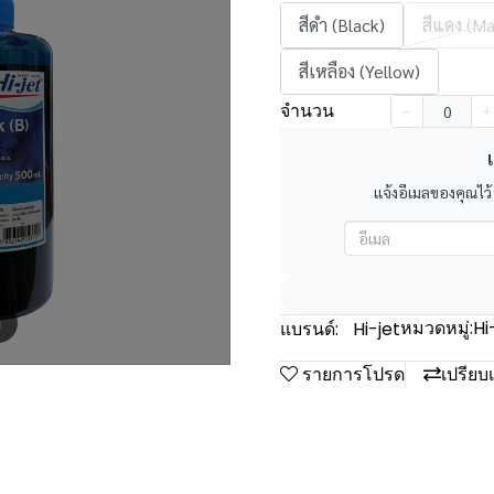
สีดำ (Black)
สีแดง (M
สีเหลือง (Yellow)
จำนวน
เ
แจ้งอีเมลของคุณไว้
m
หมวดหมู่:
Hi
แบรนด์:
Hi-jet
รายการโปรด
เปรียบ