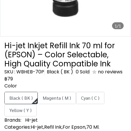
1/1
Hi-jet Inkjet Refill Ink 70 ml for
(EPSON) – Color Selectable,
High Quality Compatible Ink
SKU : WBHEB-70P
Black ( BK )
0 Sold
no reviews
฿79
Color
Black ( BK )
Magenta ( M )
Cyan ( C )
Yellow ( Y )
Brands:
Hi-jet
Categories:
Hi-jet
,
Refil Ink
,
For Epson
,
70 Ml.