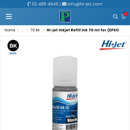
02 489 4949
|
info@hi-jet.com
0
Home
...
70 Ml.
Hi-jet Inkjet Refill Ink 70 ml for (EPSON) – Color Selectable, High Quality Compatible Ink