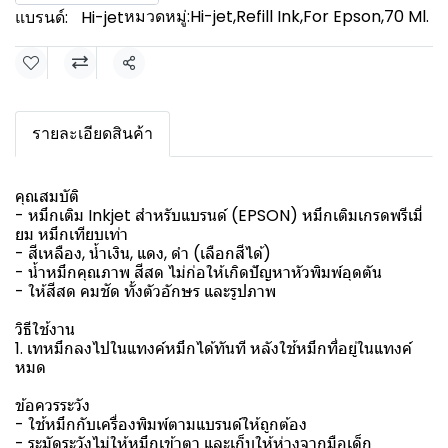
หมวดหมู่:
Hi-jet
,
Refill Ink
,
For Epson
,
70 Ml.
แบรนด์:
Hi-jet
แชร์
รายละเอียดสินค้า
คุณสมบัติ
- หมึกเติม Inkjet สำหรับแบรนด์ (EPSON) หมึกเติมเกรดพรีเมี่
ยม หมึกเทียบเท่า
- สีเหลือง, น้ำเงิน, แดง, ดำ (เลือกสีได้)
- น้ำหมึกคุณภาพ สีสด ไม่ก่อให้เกิดปัญหาหัวพิมพ์อุดตัน
- ให้สีสด คมชัด ทั้งตัวอักษร และรูปภาพ
วิธีใช้งาน
1. เทหมึกลงไปในแทงค์หมึกได้ทันที หลังใช้หมึกที่อยู่ในแทงค์
หมด
ข้อควรระวัง
- ใช้หมึกกับเครื่องพิมพ์ตามแบรนด์ให้ถูกต้อง
- ระมัดระวังไม่ให้หมึกเข้าตา และเก็บให้ห่างจากมือเด็ก